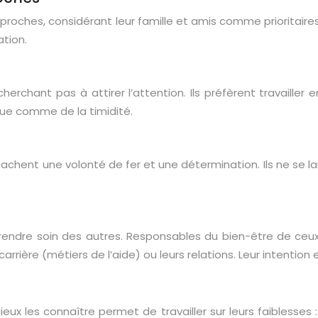
s proches, considérant leur famille et amis comme prioritaire
ation.
herchant pas à attirer l’attention. Ils préfèrent travailler 
çue comme de la timidité.
t cachent une volonté de fer et une détermination. Ils ne se
prendre soin des autres. Responsables du bien-être de ceux q
rière (métiers de l’aide) ou leurs relations. Leur intention e
Mieux les connaître permet de travailler sur leurs faiblesses