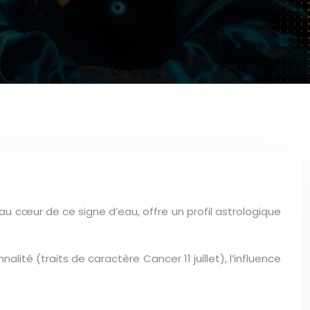
 au cœur de ce signe d’eau, offre un profil astrologique
ité (traits de caractère Cancer 11 juillet), l’influence