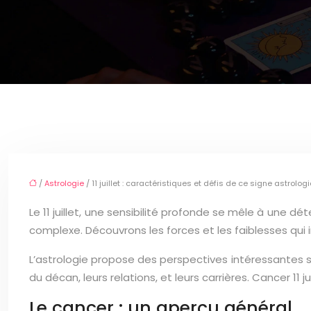
/
Astrologie
/ 11 juillet : caractéristiques et défis de ce signe astrolog
Le 11 juillet, une sensibilité profonde se mêle à une d
complexe. Découvrons les forces et les faiblesses qui i
L’astrologie propose des perspectives intéressantes sur
du décan, leurs relations, et leurs carrières. Cancer 11 j
Le cancer : un aperçu général