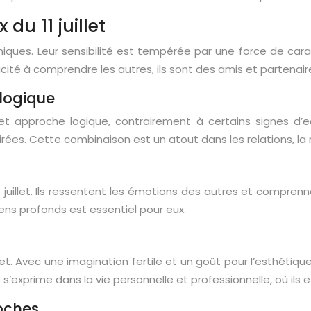
du 11 juillet
é uniques. Leur sensibilité est tempérée par une force de car
ité à comprendre les autres, ils sont des amis et partenair
logique
é et approche logique, contrairement à certains signes d’
rées. Cette combinaison est un atout dans les relations, la r
11 juillet. Ils ressentent les émotions des autres et compren
liens profonds est essentiel pour eux.
et. Avec une imagination fertile et un goût pour l’esthétique, i
é s’exprime dans la vie personnelle et professionnelle, où ils
oches