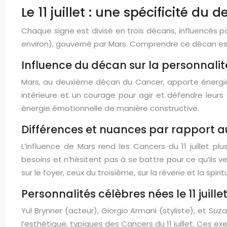
Le 11 juillet : une spécificité d
Chaque signe est divisé en trois décans, influencés par 
environ), gouverné par Mars. Comprendre ce décan est e
Influence du décan sur la personnalit
Mars, au deuxième décan du Cancer, apporte énergie c
intérieure et un courage pour agir et défendre leurs c
énergie émotionnelle de manière constructive.
Différences et nuances par rapport a
L’influence de Mars rend les Cancers du 11 juillet 
besoins et n’hésitent pas à se battre pour ce qu’ils 
sur le foyer, ceux du troisième, sur la rêverie et la spirit
Personnalités célèbres nées le 11 juille
Yul Brynner (acteur), Giorgio Armani (styliste), et Suz
l’esthétique, typiques des Cancers du 11 juillet. Ces ex