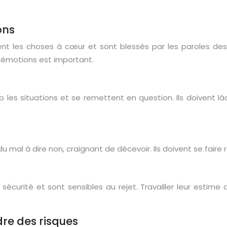
ons
nnent les choses à cœur et sont blessés par les paroles de
s émotions est important.
rop les situations et se remettent en question. Ils doivent l
 du mal à dire non, craignant de décevoir. Ils doivent se fair
e sécurité et sont sensibles au rejet. Travailler leur esti
dre des risques