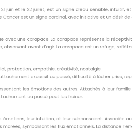
 juin et le 22 juillet, est un signe d’eau sensible, intuitif,
Le Cancer est un signe cardinal, avec initiative et un désir d
ue avec une carapace. La carapace représente la réceptivit
 observant avant d’agir. La carapace est un refuge, refléta
al, protection, empathie, créativité, nostalgie.
tachement excessif au passé, difficulté à lâcher prise, repli
essentant les émotions des autres. Attachés à leur famille 
 attachement au passé peut les freiner.
émotions, leur intuition, et leur subconscient. Associée au
s marées, symbolisant les flux émotionnels. La distance Ter