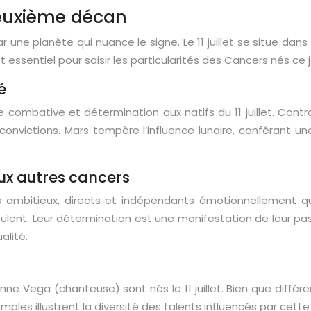
u deuxième décan
une planète qui nuance le signe. Le 11 juillet se situe dans 
ssentiel pour saisir les particularités des Cancers nés ce j
é
ombative et détermination aux natifs du 11 juillet. Contra
onvictions. Mars tempère l’influence lunaire, conférant une
ux autres cancers
plus ambitieux, directs et indépendants émotionnellement 
veulent. Leur détermination est une manifestation de leur p
ualité.
t
anne Vega (chanteuse) sont nés le 11 juillet. Bien que différ
emples illustrent la diversité des talents influencés par cette