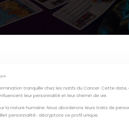
ique
étermination tranquille chez les natifs du Cancer. Cette date,
nfluencent leur personnalité et leur chemin de vie.
 la nature humaine. Nous aborderons leurs traits de personnal
uillet personnalité : décryptons ce profil unique.