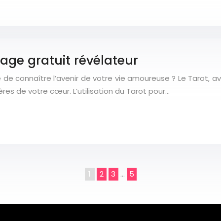
rage gratuit révélateur
e de connaître l’avenir de votre vie amoureuse ? Le Tarot, 
ères de votre cœur. L’utilisation du Tarot pour…
1
2
3
…
5