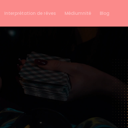
Interprétation de rêves
Médiumnité
Blog
E