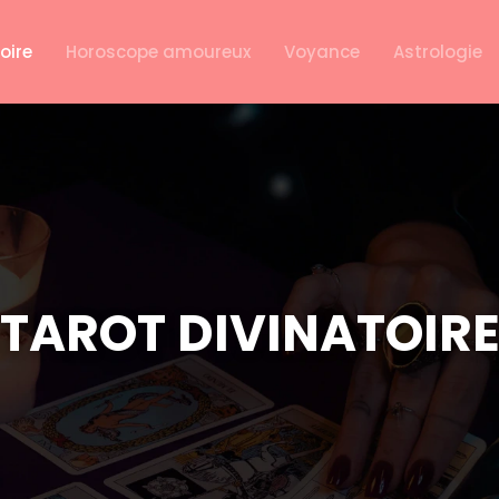
oire
Horoscope amoureux
Voyance
Astrologie
TAROT DIVINATOIR