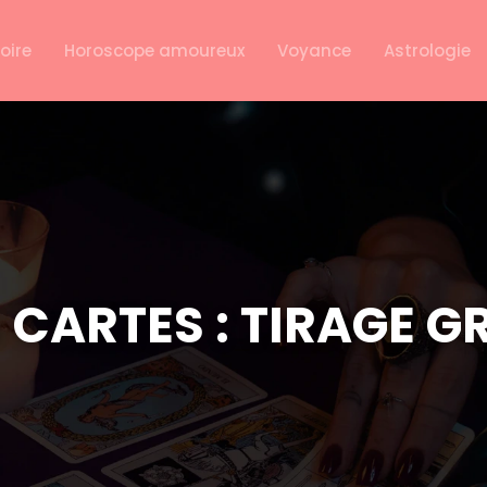
oire
Horoscope amoureux
Voyance
Astrologie
 CARTES : TIRAGE G