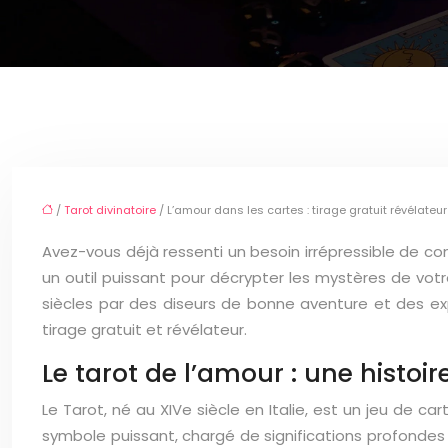
/
Tarot divinatoire
/ L’amour dans les cartes : tirage gratuit révélateur
Avez-vous déjà ressenti un besoin irrépressible de co
un outil puissant pour décrypter les mystères de votr
siècles par des diseurs de bonne aventure et des e
tirage gratuit et révélateur.
Le tarot de l’amour : une histoi
Le Tarot, né au XIVe siècle en Italie, est un jeu de
symbole puissant, chargé de significations profondes e