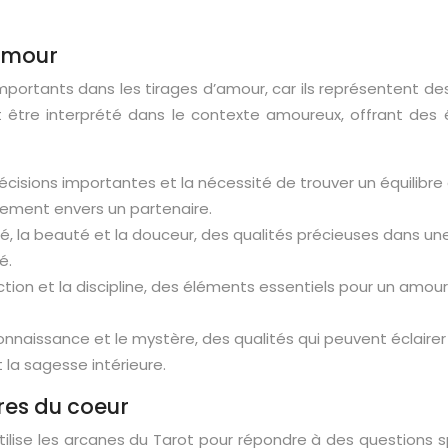
’amour
importants dans les tirages d’amour, car ils représentent 
être interprété dans le contexte amoureux, offrant des écl
décisions importantes et la nécessité de trouver un équilibre
ement envers un partenaire.
lité, la beauté et la douceur, des qualités précieuses dans u
é.
rotection et la discipline, des éléments essentiels pour un am
la connaissance et le mystère, des qualités qui peuvent écla
t la sagesse intérieure.
ères du coeur
tilise les arcanes du Tarot pour répondre à des questions sp