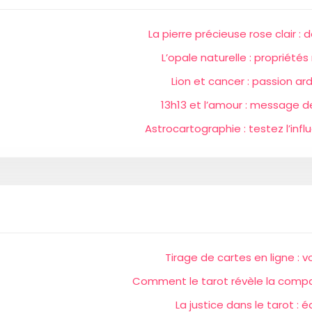
La pierre précieuse rose clair :
L’opale naturelle : propriét
Lion et cancer : passion ar
13h13 et l’amour : message 
Astrocartographie : testez l’infl
Tirage de cartes en ligne : v
Comment le tarot révèle la compat
La justice dans le tarot : é