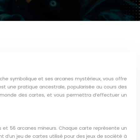
riche symbolique et ses arcanes mystérieux, vous offre
 est une pratique ancestrale, popularisée au cours des
 monde des cartes, et vous permettra d’effectuer un
urs et 56 arcanes mineurs. Chaque carte représente un
t d’un jeu de cartes utilisé pour des jeux de société à