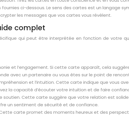
question. Tirez les cartes en toute conscience et en vous con
ns fournies ci-dessous. Le sens des cartes est un langage sy
décrypter les messages que vos cartes vous révèlent.
guide complet
écifique qui peut être interprétée en fonction de votre
armonie et l’engagement. Si cette carte apparaît, cela suggèr
de avec un partenaire ou vous êtes sur le point de rencontr
mpréhension et l’intuition. Cette carte indique que vous av
avez la capacité d’écouter votre intuition et de faire confia
et le soutien. Cette carte suggère que votre relation est soli
ffre un sentiment de sécurité et de confiance.
eau. Cette carte promet des moments heureux et des perspect