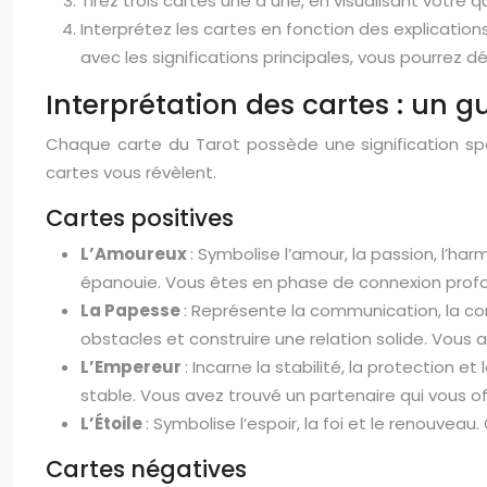
Tirez trois cartes une à une, en visualisant votre 
Interprétez les cartes en fonction des explicatio
avec les significations principales, vous pourrez 
Interprétation des cartes : un 
Chaque carte du Tarot possède une signification sp
cartes vous révèlent.
Cartes positives
L’Amoureux
: Symbolise l’amour, la passion, l’h
épanouie. Vous êtes en phase de connexion profon
La Papesse
: Représente la communication, la co
obstacles et construire une relation solide. Vous 
L’Empereur
: Incarne la stabilité, la protection 
stable. Vous avez trouvé un partenaire qui vous o
L’Étoile
: Symbolise l’espoir, la foi et le renouv
Cartes négatives