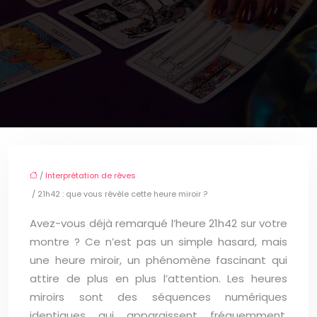
/
Interprétation de rêves
/ 21h42 : que vous révèle cette heure miroir ?
Avez-vous déjà remarqué l’heure 21h42 sur votre
montre ? Ce n’est pas un simple hasard, mais
une heure miroir, un phénomène fascinant qui
attire de plus en plus l’attention. Les heures
miroirs sont des séquences numériques
identiques qui apparaissent fréquemment,