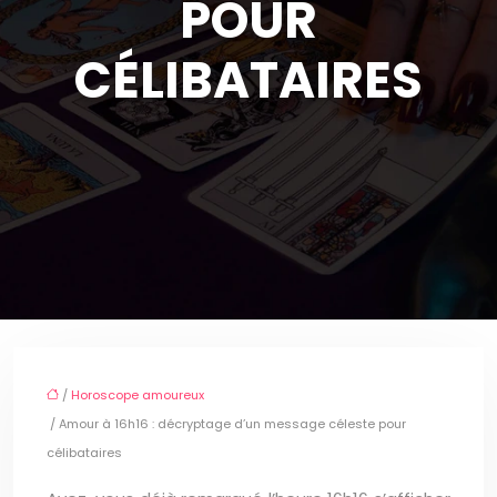
POUR
CÉLIBATAIRES
/
Horoscope amoureux
/ Amour à 16h16 : décryptage d’un message céleste pour
célibataires