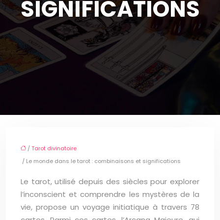
SIGNIFICATIONS
/
Tarot divinatoire
/ Le monde dans le tarot : combinaisons et significations
Le tarot, utilisé depuis des siècles pour explorer
l’inconscient et comprendre les mystères de la
vie, propose un voyage initiatique à travers 78
cartes. Parmi ces cartes, l’Arcana Majeure, qui