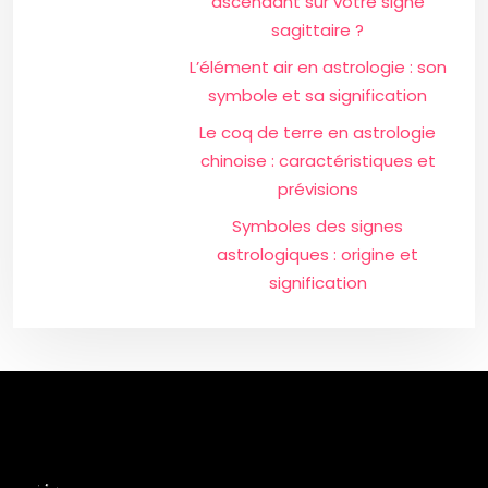
ascendant sur votre signe
sagittaire ?
L’élément air en astrologie : son
symbole et sa signification
Le coq de terre en astrologie
chinoise : caractéristiques et
prévisions
Symboles des signes
astrologiques : origine et
signification