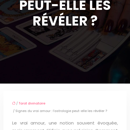
PEUT-ELLE LES
RÉVÉLER ?
/
Tarot divinatoire
/ Signes du vrai amour : l’astrologie peut-elle les révéler ?
Le vrai amour, une notion souvent évoquée,