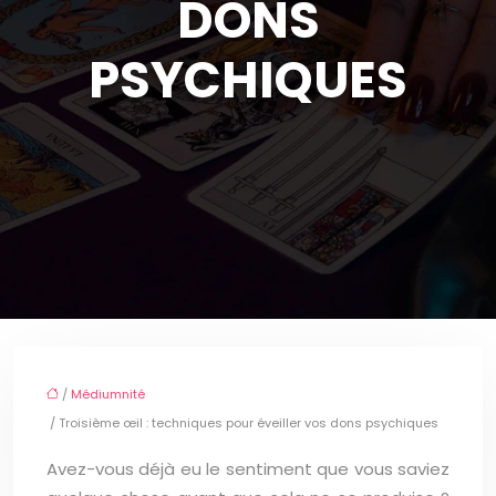
DONS
PSYCHIQUES
/
Médiumnité
/ Troisième œil : techniques pour éveiller vos dons psychiques
Avez-vous déjà eu le sentiment que vous saviez