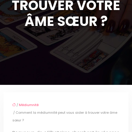
TROUVER VOTRE
ÂME SŒUR ?
/
Médiumnité
/ Comment la médiumnité peut vous aider à trouver votre âme
sœur ?