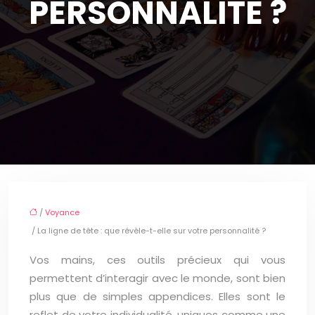
PERSONNALITÉ ?
/
Voyance
/ La ligne de tête : que révèle-t-elle sur votre personnalité ?
Vos mains, ces outils précieux qui vous
permettent d’interagir avec le monde, sont bien
plus que de simples appendices. Elles sont le
reflet de votre individualité, uniques comme une